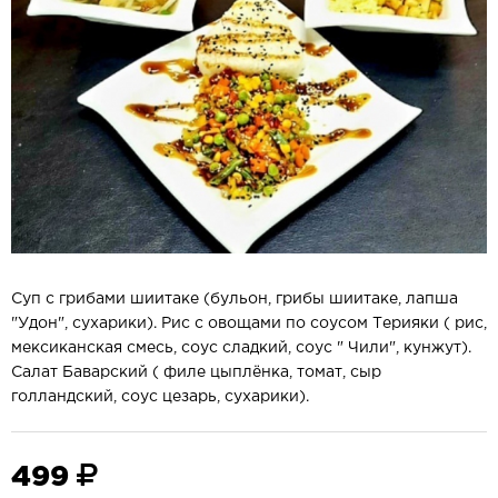
Суп с грибами шиитаке (бульон, грибы шиитаке, лапша
"Удон", сухарики). Рис с овощами по соусом Терияки ( рис,
мексиканская смесь, соус сладкий, соус " Чили", кунжут).
Салат Баварский ( филе цыплёнка, томат, сыр
голландский, соус цезарь, сухарики).
499