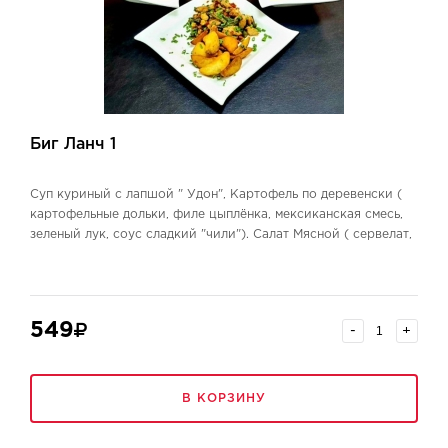
Биг Ланч 1
Суп куриный с лапшой " Удон", Картофель по деревенски (
картофельные дольки, филе цыплёнка, мексиканская смесь,
зеленый лук, соус сладкий "чили"). Салат Мясной ( сервелат,
морковь по корейски, маринованный огурчик, сыр
голландский, сухарики, кунжут).
549
-
+
В КОРЗИНУ