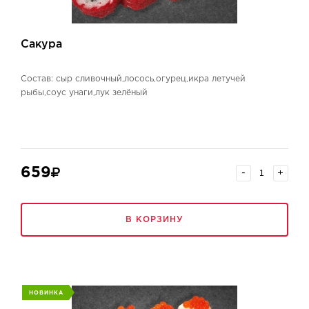
Сакура
Состав: сыр сливочный,лосось,огурец,икра летучей
рыбы,соус унаги,лук зелёный
659
-
+
В КОРЗИНУ
НОВИНКА