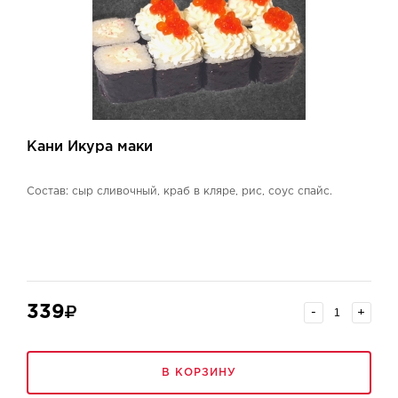
Кани Икура маки
Состав: сыр сливочный, краб в кляре, рис, соус спайс.
339
-
+
В КОРЗИНУ